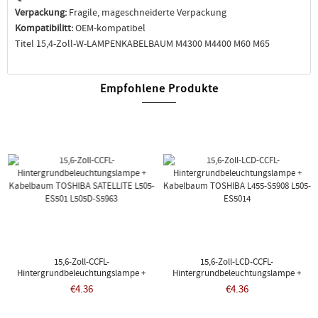
Verpackung:
Fragile, mageschneiderte Verpackung
Kompatibilitt:
OEM-kompatibel
Titel 15,4-Zoll-W-LAMPENKABELBAUM M4300 M4400 M60 M65
Empfohlene Produkte
15,6-Zoll-CCFL-
15,6-Zoll-LCD-CCFL-
Hintergrundbeleuchtungslampe +
Hintergrundbeleuchtungslampe +
Kabelbaum TOSHIBA SATELLITE L505-
Kabelbaum TOSHIBA L455-S5908 L505-
€4.36
€4.36
ES501 L505D-S5963
ES5014