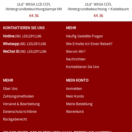
15,6" WXGA LCD CCFL
15,6" WXGA CCFL
Hintergrundbeleuchtungslampe Mit
Hintergrundbeleuchtung + Kabelbaum
Kabelbaum EMachines E627 E630 E640
Toshiba SATELLITE L505 L505D L500
€4.36
€4.36
KONTAKTIEREN SIE UNS
MEHR
Hotline:
(86) 13312971196
Häufig Gestellte Fragen
Whatsapp:
(86) 13312971196
Wie Erhalte Ich Einen Rabatt?
WeChat ID:
(86) 13312971196
Warum Wir?
Nachrichten
Kontaktieren Sie Uns
MEHR
MEIN KONTO
Über Uns
Anmelden
Zahlungsmethoden
Mein Konto
Versand & Bearbeitung
Meine Bestellung
Datenschutzrichtlinie
Warenkorb
Rückgaberecht