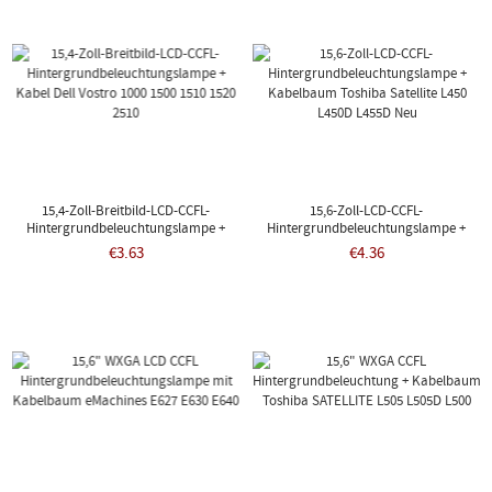
15,4-Zoll-Breitbild-LCD-CCFL-
15,6-Zoll-LCD-CCFL-
Hintergrundbeleuchtungslampe +
Hintergrundbeleuchtungslampe +
Kabel Dell Vostro 1000 1500 1510 1520
Kabelbaum Toshiba Satellite L450
€3.63
€4.36
2510
L450D L455D Neu