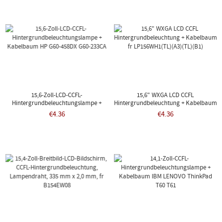
15,6-Zoll-LCD-CCFL-
15,6" WXGA LCD CCFL
Hintergrundbeleuchtungslampe +
Hintergrundbeleuchtung + Kabelbaum
Kabelbaum HP G60-458DX G60-233CA
Fr LP156WH1(TL)(A3)(TL)(B1)
€4.36
€4.36