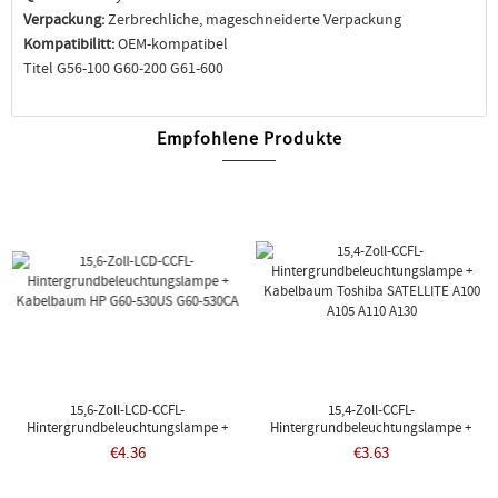
Verpackung:
Zerbrechliche, mageschneiderte Verpackung
Kompatibilitt:
OEM-kompatibel
Titel G56-100 G60-200 G61-600
Empfohlene Produkte
15,6-Zoll-LCD-CCFL-
15,4-Zoll-CCFL-
Hintergrundbeleuchtungslampe +
Hintergrundbeleuchtungslampe +
Kabelbaum HP G60-530US G60-530CA
Kabelbaum Toshiba SATELLITE A100
€4.36
€3.63
A105 A110 A130