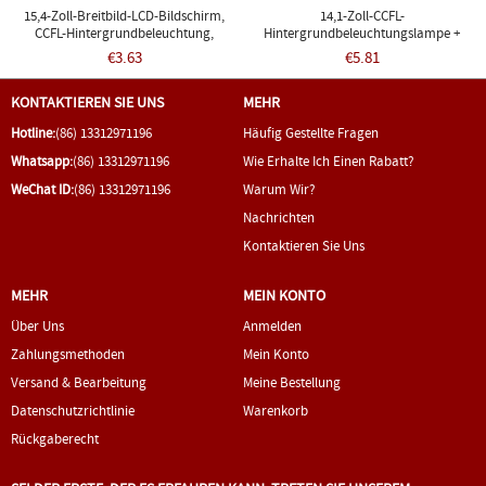
15,4-Zoll-Breitbild-LCD-Bildschirm,
14,1-Zoll-CCFL-
CCFL-Hintergrundbeleuchtung,
Hintergrundbeleuchtungslampe +
Lampendraht, 335 Mm X 2,0 Mm, Fr
Kabelbaum IBM LENOVO ThinkPad
€3.63
€5.81
B154EW08
T60 T61
KONTAKTIEREN SIE UNS
MEHR
Hotline:
(86) 13312971196
Häufig Gestellte Fragen
Whatsapp:
(86) 13312971196
Wie Erhalte Ich Einen Rabatt?
WeChat ID:
(86) 13312971196
Warum Wir?
Nachrichten
Kontaktieren Sie Uns
MEHR
MEIN KONTO
Über Uns
Anmelden
Zahlungsmethoden
Mein Konto
Versand & Bearbeitung
Meine Bestellung
Datenschutzrichtlinie
Warenkorb
Rückgaberecht