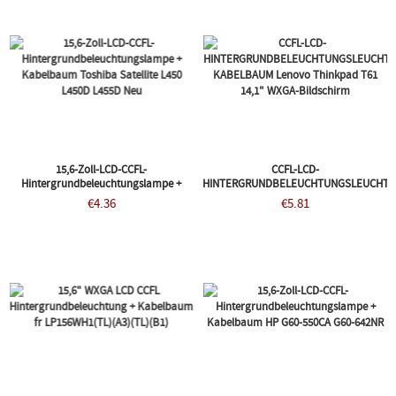
15,6-Zoll-LCD-CCFL-
CCFL-LCD-
Hintergrundbeleuchtungslampe +
HINTERGRUNDBELEUCHTUNGSLEUCHTE
Kabelbaum Toshiba Satellite L450
KABELBAUM Lenovo Thinkpad T61
€4.36
€5.81
L450D L455D Neu
14,1" WXGA-Bildschirm