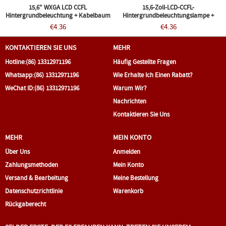
15,6" WXGA LCD CCFL
15,6-Zoll-LCD-CCFL-
Hintergrundbeleuchtung + Kabelbaum
Hintergrundbeleuchtungslampe +
Fr LP156WH1(TL)(A3)(TL)(B1)
Kabelbaum HP G60-550CA G60-642NR
€4.36
€4.36
KONTAKTIEREN SIE UNS
MEHR
Hotline:
(86) 13312971196
Häufig Gestellte Fragen
Whatsapp:
(86) 13312971196
Wie Erhalte Ich Einen Rabatt?
WeChat ID:
(86) 13312971196
Warum Wir?
Nachrichten
Kontaktieren Sie Uns
MEHR
MEIN KONTO
Über Uns
Anmelden
Zahlungsmethoden
Mein Konto
Versand & Bearbeitung
Meine Bestellung
Datenschutzrichtlinie
Warenkorb
Rückgaberecht