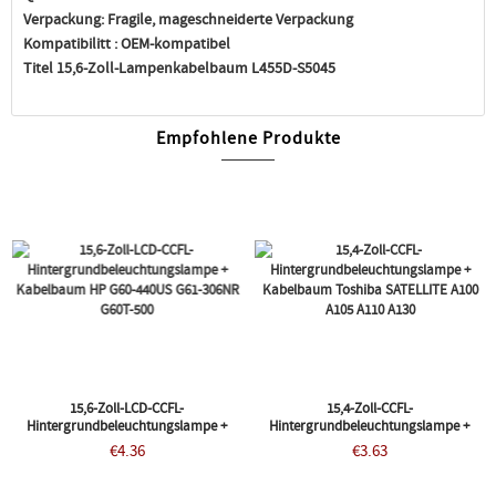
Verpackung:
Fragile, mageschneiderte Verpackung
Kompatibilitt :
OEM-kompatibel
Titel 15,6-Zoll-Lampenkabelbaum L455D-S5045
Empfohlene Produkte
15,6-Zoll-LCD-CCFL-
15,4-Zoll-CCFL-
Hintergrundbeleuchtungslampe +
Hintergrundbeleuchtungslampe +
Kabelbaum HP G60-440US G61-306NR
Kabelbaum Toshiba SATELLITE A100
€4.36
€3.63
G60T-500
A105 A110 A130