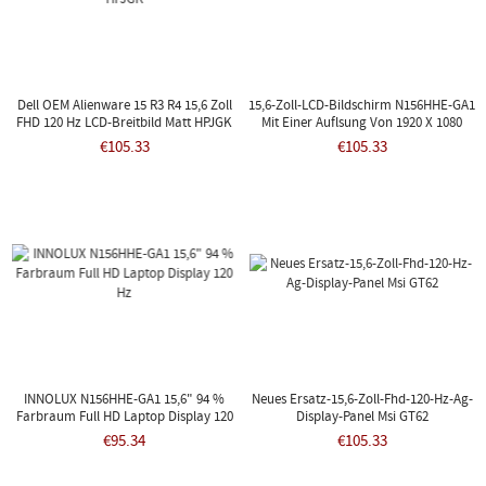
Dell OEM Alienware 15 R3 R4 15,6 Zoll
15,6-Zoll-LCD-Bildschirm N156HHE-GA1
FHD 120 Hz LCD-Breitbild Matt HPJGK
Mit Einer Auflsung Von 1920 X 1080
€105.33
€105.33
INNOLUX N156HHE-GA1 15,6" 94 %
Neues Ersatz-15,6-Zoll-Fhd-120-Hz-Ag-
Farbraum Full HD Laptop Display 120
Display-Panel Msi GT62
Hz
€95.34
€105.33