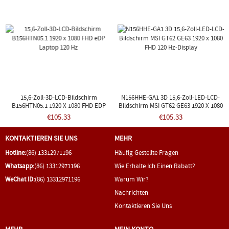
15,6-Zoll-3D-LCD-Bildschirm
N156HHE-GA1 3D 15,6-Zoll-LED-LCD-
B156HTN05.1 1920 X 1080 FHD EDP
Bildschirm MSI GT62 GE63 1920 X 1080
Laptop 120 Hz
FHD 120 Hz-Display
€105.33
€105.33
KONTAKTIEREN SIE UNS
MEHR
Hotline:
(86) 13312971196
Häufig Gestellte Fragen
Whatsapp:
(86) 13312971196
Wie Erhalte Ich Einen Rabatt?
WeChat ID:
(86) 13312971196
Warum Wir?
Nachrichten
Kontaktieren Sie Uns