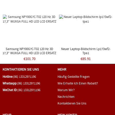
Samsung NP700G7C-T02 120 Hz 3D
Neuer Laptop-Bildschirm Lp173wf2-
17,3" WUXGA FULL HD LED LCD ERSATZ
Tpa1
€101.70
€85.91
KONTAKTIEREN SIE UNS
MEHR
Hotline:
(86) 13312971196
Häufig Gestellte Fragen
Whatsapp:
(86) 13312971196
Wie Erhalte Ich Einen Rabatt?
WeChat ID:
(86) 13312971196
Warum Wir?
Nachrichten
Kontaktieren Sie Uns