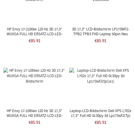
HP Envy 17-2100ex 120 Hz 3D 17,3"
3D 17,3" LCD-Bildschirm LP173WF2-
WUXGA FULL HD ERSATZ-LCD-LED-
TPB2 TPB3 FHD Laptop 50pin Neu
Bildschirm
1920x1080
€85.91
€85.91
HP Envy 17-1085eo 120 Hz 3D 17,3"
Laptop-LCD-Bildschirm Dell XPS L702x
WUXGA FULL HD ERSATZ-LCD-LED-
17,3" Full HD 0c30py 3d Lp173wf2(tp)
Bildschirm
(a1)
€85.91
€85.91