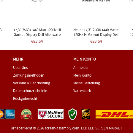
3-
17,3" 2560x1440 Matt 120Hz Hi
Neuer 17,3" 2560x1440 Matte
m
Gamut Display Dell Alienware
120Hz Hi Gamut Display Dell
1
ch
M17 R4
Alienware M17 R4
I
€83.54
€83.54
Ni
MEHR
MEIN KONTO
Über Uns
Anmelden
Zahlungsmethoden
Mein Konto
Versand & Bearbeitung
Meine Bestellung
Datenschutzrichtlinie
Warenkorb
Rückgaberecht
Urheberrecht © 2026
screen-assembly.com
. LCD LED SCREEN MARKET