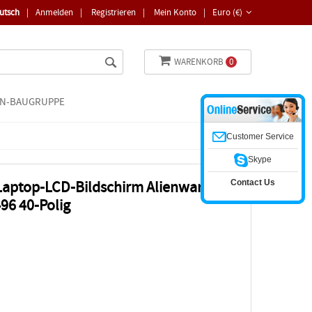
utsch
|
Anmelden
|
Registrieren
|
Mein Konto
|
Euro (€)
WARENKORB
0
N-BAUGRUPPE
Customer Service
Skype
Contact Us
Laptop-LCD-Bildschirm Alienware 17
96 40-Polig