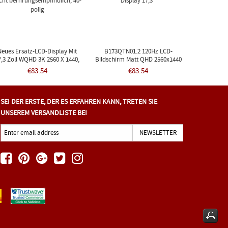
Neues Ersatz-LCD-Display Mit
B173QTN01.2 120Hz LCD-
7,3 Zoll WQHD 3K 2560 X 1440,
Bildschirm Matt QHD 2560x1440
PS-LED-Display, B173QTN01.2,
Display 17,3"
€83.54
€83.54
cht Berhrungsempfindlich, 40-
Polig
SEI DER ERSTE, DER ES ERFAHREN KANN, TRETEN SIE
UNSEREM VERSANDLISTE BEI