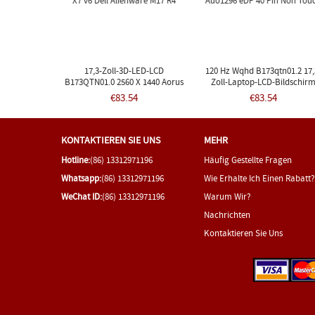
17,3-Zoll-3D-LED-LCD
120 Hz Wqhd B173qtn01.2 17,
B173QTN01.0 2560 X 1440 Aorus
Zoll-Laptop-LCD-Bildschir
X7 V6 Dell Alienware M17 R4
Auo1296 EDP 40 Pin Non Tou
€83.54
€83.54
KONTAKTIEREN SIE UNS
MEHR
Hotline:
(86) 13312971196
Häufig Gestellte Fragen
Whatsapp:
(86) 13312971196
Wie Erhalte Ich Einen Rabatt?
WeChat ID:
(86) 13312971196
Warum Wir?
Nachrichten
Kontaktieren Sie Uns