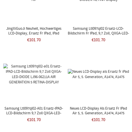
JingXiGuoJi Neuheit, Hochwertiges
Samsung Ltl097ql02 Ersatz-LCD-
LCD-Display, Ersatz Fr IPad, IPad
Bildschirm Fr IPad, 9,7 Zoll, QXGA-LED-
5/iPad Air
DIODEN-RETINA-Display
€101.70
€101.70
Samsung Ltl097ql02-A01 Ersatz-IPAD-
Neues LCD-Display Als Ersatz Fr IPad
LCD-Bildschirm 9,7 Zoll QXGA-LED-
Air 5, 5. Generation, A1474, A1475
DIODE LJ96-06211A AIR GENERATION 5
€101.70
€101.70
RETINA-DISPLAY