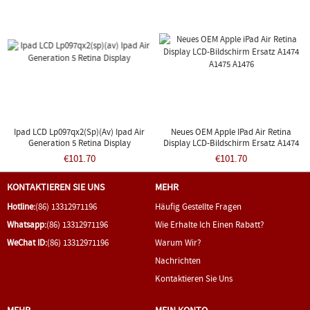
Ipad LCD Lp097qx2(sp)(av) Ipad Air
Neues OEM Apple IPad Air Retina
Generation 5 Retina Display
Display LCD-Bildschirm Ersatz A1474
A1475 A1476
€101.70
€101.70
KONTAKTIEREN SIE UNS
MEHR
Hotline:
(86) 13312971196
Häufig Gestellte Fragen
Whatsapp:
(86) 13312971196
Wie Erhalte Ich Einen Rabatt?
WeChat ID:
(86) 13312971196
Warum Wir?
Nachrichten
Kontaktieren Sie Uns