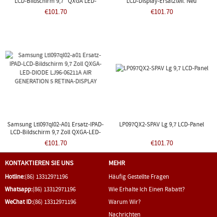
LCD-Bildschirm 9,7" QXGA LED-
LCD-Display-Ersatzteil. Neu
DIODEN-RETINA-DISPLAY
€101.70
€101.70
Samsung Ltl097ql02-A01 Ersatz-IPAD-
LP097QX2-SPAV Lg 9,7 LCD-Panel
LCD-Bildschirm 9,7 Zoll QXGA-LED-
DIODE LJ96-06211A AIR GENERATION 5
€101.70
€101.70
RETINA-DISPLAY
KONTAKTIEREN SIE UNS
MEHR
Hotline:
(86) 13312971196
Häufig Gestellte Fragen
Whatsapp:
(86) 13312971196
Wie Erhalte Ich Einen Rabatt?
WeChat ID:
(86) 13312971196
Warum Wir?
Nachrichten