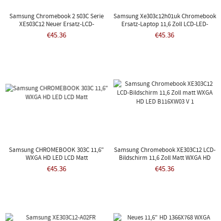
Samsung Chromebook 2 503C Serie
Samsung Xe303c12h01uk Chromebook
XE503C12 Neuer Ersatz-LCD-
Ersatz-Laptop 11,6 Zoll LCD-LED-
Bildschirm Fr Laptop, LED, HD, Matt
Bildschirm
€45.36
€45.36
Samsung CHROMEBOOK 303C 11,6"
Samsung Chromebook XE303C12 LCD-
WXGA HD LED LCD Matt
Bildschirm 11,6 Zoll Matt WXGA HD
LED B116XW03 V 1
€45.36
€45.36