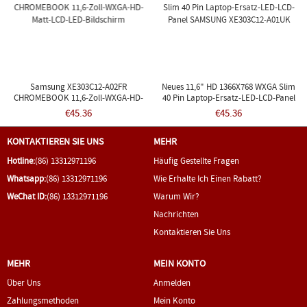
Samsung XE303C12-A02FR
Neues 11,6" HD 1366X768 WXGA Slim
CHROMEBOOK 11,6-Zoll-WXGA-HD-
40 Pin Laptop-Ersatz-LED-LCD-Panel
Matt-LCD-LED-Bildschirm
SAMSUNG XE303C12-A01UK
€45.36
€45.36
KONTAKTIEREN SIE UNS
MEHR
Hotline:
(86) 13312971196
Häufig Gestellte Fragen
Whatsapp:
(86) 13312971196
Wie Erhalte Ich Einen Rabatt?
WeChat ID:
(86) 13312971196
Warum Wir?
Nachrichten
Kontaktieren Sie Uns
MEHR
MEIN KONTO
Über Uns
Anmelden
Zahlungsmethoden
Mein Konto