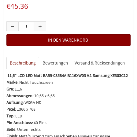
€45.36
Beschreibung
Bewertungen
Versand & Rücksendungen
.
11,6" LCD LED Matt BA59-03584A B116XW03 V.1 Samsung XE303C12
Marke:
Nicht Touchscreen
Gre:
11,6
Abmessungen:
10,65 x 6,65
Auflsung:
WXGA HD
Pixel:
1366 x 768
Typ:
LED
Pin-Anschluss:
40 Pins
Seite:
Unten rechts
Finish:
Matt/Glnzend zum Einschreiben Hinweis zur Kasse.