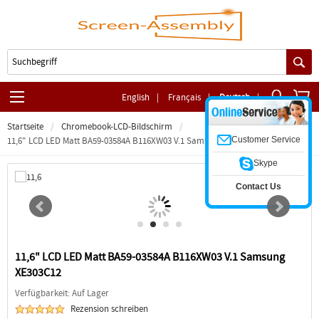
English
|
Français
|
Deutsch
|
Startseite
Chromebook-LCD-Bildschirm
Customer Service
11,6" LCD LED Matt BA59-03584A B116XW03 V.1 Samsung XE303C12
Skype
Contact Us
11,6" LCD LED Matt BA59-03584A B116XW03 V.1 Samsung
XE303C12
Verfügbarkeit: Auf Lager
Rezension schreiben