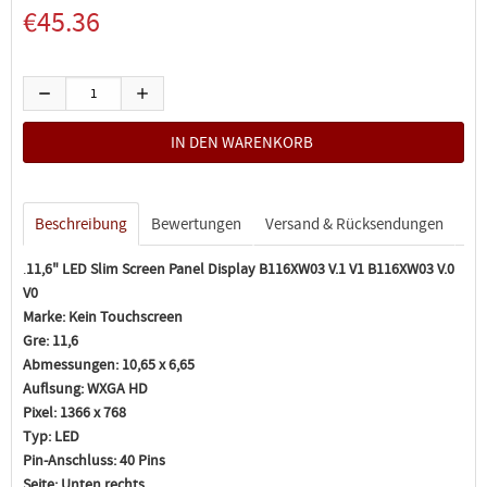
€45.36
Beschreibung
Bewertungen
Versand & Rücksendungen
.
11,6" LED Slim Screen Panel Display B116XW03 V.1 V1 B116XW03 V.0
V0
Marke:
Kein Touchscreen
Gre:
11,6
Abmessungen:
10,65 x 6,65
Auflsung:
WXGA HD
Pixel:
1366 x 768
Typ:
LED
Pin-Anschluss:
40 Pins
Seite:
Unten rechts