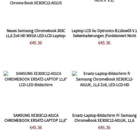
Neues Samsung Chromebook 303C
Laptop LCD Au Optronics B116xw03 V.1
11,6 Zoll HD WXGA LED-LCD-Laptop-
Seitenhalterungen (funktioniert Nicht
Ersatzbildschirm, Matt, Blendfrei,
Fr V.2).
€45.36
€45.36
Chrome Book XE303C12-A01US
SAMSUNG XE303C12-A01CA
Ersatz-Laptop-Bildschirm Fr Samsung
CHROMEBOOK ERSATZ-LAPTOP 11,6"
ChromeBook XE303C12-A01UK, 11,6
LCD-LED-Bildschirm
Zoll, LED-LCD-HD
€45.36
€45.36