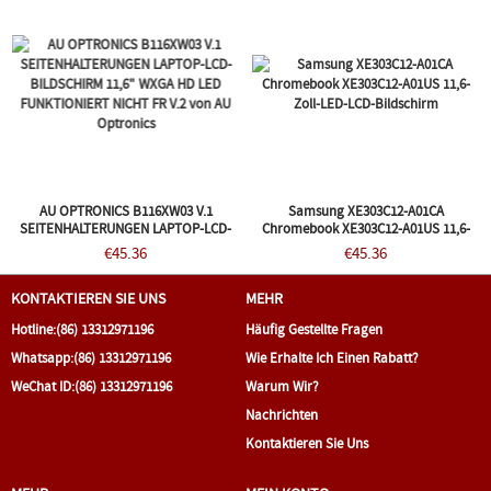
AU OPTRONICS B116XW03 V.1
Samsung XE303C12-A01CA
SEITENHALTERUNGEN LAPTOP-LCD-
Chromebook XE303C12-A01US 11,6-
BILDSCHIRM 11,6" WXGA HD LED
Zoll-LED-LCD-Bildschirm
€45.36
€45.36
FUNKTIONIERT NICHT FR V.2 Von AU
Optronics
KONTAKTIEREN SIE UNS
MEHR
Hotline:
(86) 13312971196
Häufig Gestellte Fragen
Whatsapp:
(86) 13312971196
Wie Erhalte Ich Einen Rabatt?
WeChat ID:
(86) 13312971196
Warum Wir?
Nachrichten
Kontaktieren Sie Uns