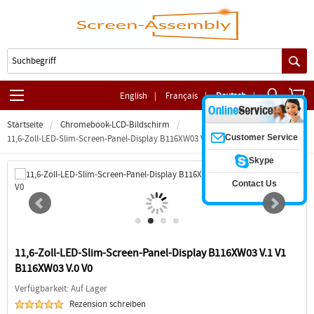
English
|
Français
|
Deutsch
|
Startseite
Chromebook-LCD-Bildschirm
Customer Service
11,6-Zoll-LED-Slim-Screen-Panel-Display B116XW03 V.1 V1 B116XW03 V.0 V0
Skype
Contact Us
11,6-Zoll-LED-Slim-Screen-Panel-Display B116XW03 V.1 V1
B116XW03 V.0 V0
Verfügbarkeit: Auf Lager
Rezension schreiben