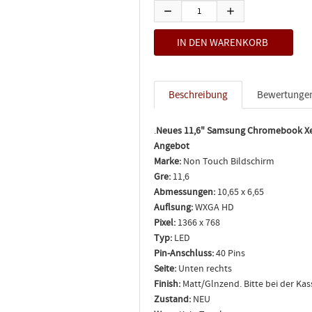
Beschreibung
Bewertunge
.
Neues 11,6" Samsung Chromebook Xe
Angebot
Marke:
Non Touch Bildschirm
Gre:
11,6
Abmessungen:
10,65 x 6,65
Auflsung:
WXGA HD
Pixel:
1366 x 768
Typ:
LED
Pin-Anschluss:
40 Pins
Seite:
Unten rechts
Finish:
Matt/Glnzend. Bitte bei der Ka
Zustand:
NEU