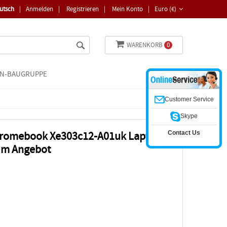
utsch
|
Anmelden
|
Registrieren
|
Mein Konto
|
Euro (€)
WARENKORB
0
N-BAUGRUPPE
Customer Service
Skype
Contact Us
hromebook Xe303c12-A01uk Laptop
 Im Angebot