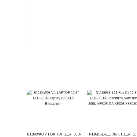
B116XW03 V.1 LAPTOP 11,6" LCD-
N116BGE-L11 Rev.C1 11,6" LE