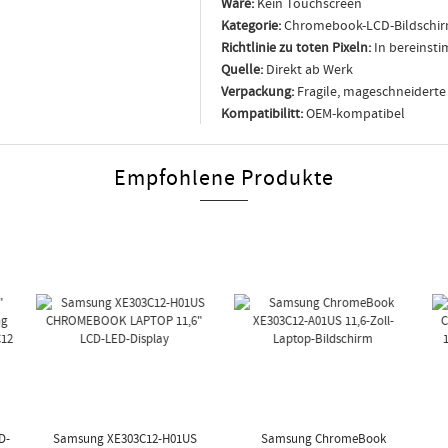
Ware:
Kein Touchscreen
Kategorie:
Chromebook-LCD-Bildschi
Richtlinie zu toten Pixeln:
In bereinsti
Quelle:
Direkt ab Werk
Verpackung:
Fragile, mageschneidert
Kompatibilitt:
OEM-kompatibel
Empfohlene Produkte
D-
Samsung XE303C12-H01US
Samsung ChromeBook