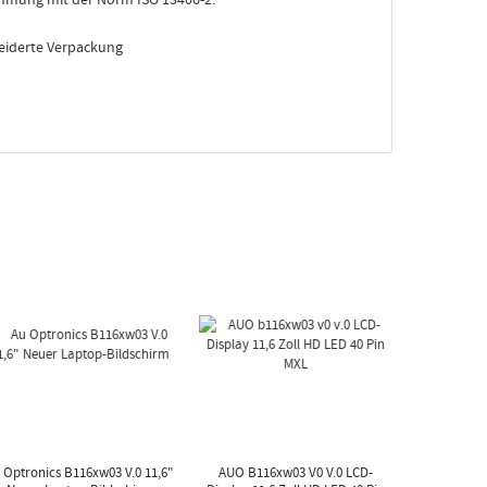
eiderte Verpackung
 Optronics B116xw03 V.0 11,6"
AUO B116xw03 V0 V.0 LCD-