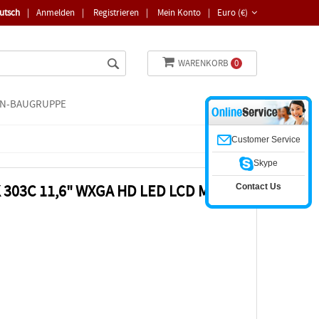
utsch
|
Anmelden
|
Registrieren
|
Mein Konto
|
Euro (€)
WARENKORB
0
N-BAUGRUPPE
Customer Service
Skype
Contact Us
03C 11,6" WXGA HD LED LCD Matt