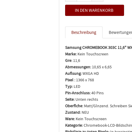
Beschreibung
Bewertunge
Samsung CHROMEBOOK 303C 11,6" WX
Marke:
Kein Touchscreen
Gre:
11,6
Abmessungen:
10,65 x 6,65
Auflsung:
WXGA HD
Pixel :
1366 x 768
Typ:
LED
Pin-Anschluss:
40 Pins
Seite:
Unten rechts
Oberflche:
Matt/Glnzend. Schreiben Si
Zustand:
NEU
Ware:
Kein Touchscreen
Kategorie:
Chromebook-LCD-Bildschi
Richtlinie zu toten Pixeln:
In bereinsti