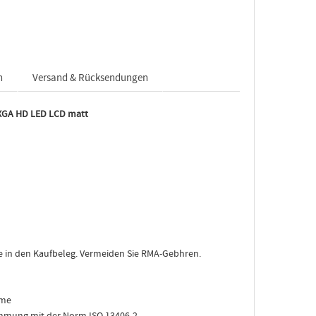
n
Versand & Rücksendungen
GA HD LED LCD matt
e in den Kaufbeleg. Vermeiden Sie RMA-Gebhren.
rme
mmung mit der Norm ISO 13406-2.