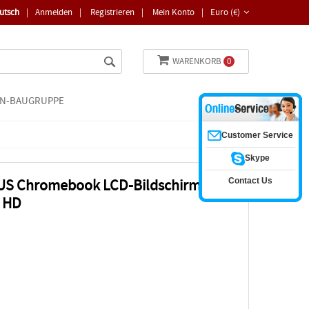
utsch
|
Anmelden
|
Registrieren
|
Mein Konto
|
Euro (€)
WARENKORB
0
N-BAUGRUPPE
Customer Service
Skype
Contact Us
S Chromebook LCD-Bildschirm
D HD