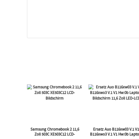
Samsung Chromebook 2 11,6
Ersatz Auo B116xw03 V.1 V
Zoll 503C XE503C12 LCD-
B116xwo3 V.1 V1 Hw:0b Lapto