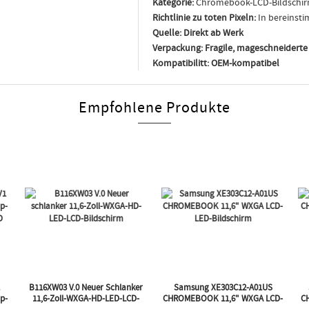
Kategorie:
Chromebook-LCD-Bildschi
Richtlinie zu toten Pixeln:
In bereinsti
Quelle:
Direkt ab Werk
Verpackung:
Fragile, mageschneidert
Kompatibilitt:
OEM-kompatibel
Empfohlene Produkte
1
B116XW03 V.0 Neuer Schlanker
Samsung XE303C12-A01US
p-
11,6-Zoll-WXGA-HD-LED-LCD-
CHROMEBOOK 11,6" WXGA LCD-
C