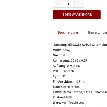
Beschreibung
Bewertunge
.
Samsung XE303C12-A01US Chromeboo
Marke:
Array
Gre:
11,6
Abmessung:
10,65 x 6,65
Auflsung:
WXGA HD
Pixel:
1366 x 768
Typ:
LED
Pin-Anschluss :
40 Pins
Seite:
Unten rechts
Finish:
Matt/Glnzend, bitte zur Kasse 
Zustand:
NEU
Ware:
Kein Touchscreen