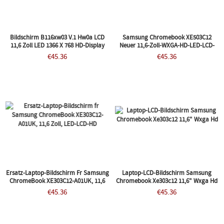
Bildschirm B116xw03 V.1 Hw0a LCD
Samsung Chromebook XE503C12
11,6 Zoll LED 1366 X 768 HD-Display
Neuer 11,6-Zoll-WXGA-HD-LED-LCD-
WHC
Bildschirm XE503C12-K02US
€45.36
€45.36
Ersatz-Laptop-Bildschirm Fr Samsung
Laptop-LCD-Bildschirm Samsung
ChromeBook XE303C12-A01UK, 11,6
Chromebook Xe303c12 11,6" Wxga Hd
Zoll, LED-LCD-HD
€45.36
€45.36