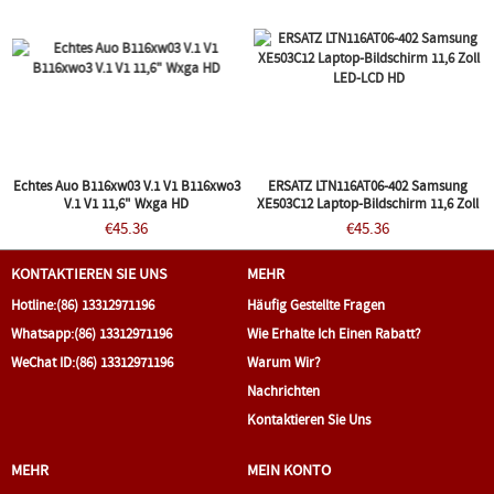
Echtes Auo B116xw03 V.1 V1 B116xwo3
ERSATZ LTN116AT06-402 Samsung
V.1 V1 11,6" Wxga HD
XE503C12 Laptop-Bildschirm 11,6 Zoll
LED-LCD HD
€45.36
€45.36
KONTAKTIEREN SIE UNS
MEHR
Hotline:
(86) 13312971196
Häufig Gestellte Fragen
Whatsapp:
(86) 13312971196
Wie Erhalte Ich Einen Rabatt?
WeChat ID:
(86) 13312971196
Warum Wir?
Nachrichten
Kontaktieren Sie Uns
MEHR
MEIN KONTO