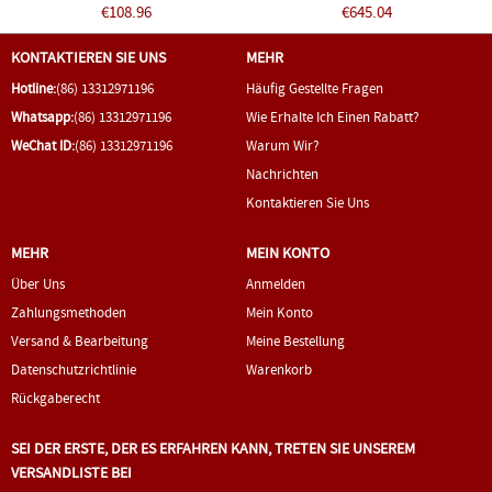
HD Non Touch
€108.96
€645.04
KONTAKTIEREN SIE UNS
MEHR
Hotline:
(86) 13312971196
Häufig Gestellte Fragen
Whatsapp:
(86) 13312971196
Wie Erhalte Ich Einen Rabatt?
WeChat ID:
(86) 13312971196
Warum Wir?
Nachrichten
Kontaktieren Sie Uns
MEHR
MEIN KONTO
Über Uns
Anmelden
Zahlungsmethoden
Mein Konto
Versand & Bearbeitung
Meine Bestellung
Datenschutzrichtlinie
Warenkorb
Rückgaberecht
SEI DER ERSTE, DER ES ERFAHREN KANN, TRETEN SIE UNSEREM
VERSANDLISTE BEI