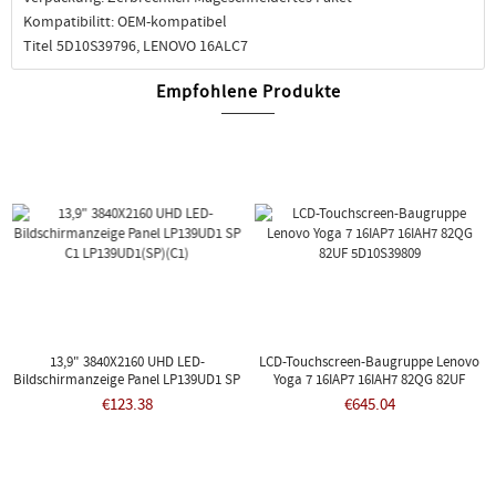
Kompatibilitt: OEM-kompatibel
Titel 5D10S39796, LENOVO 16ALC7
Empfohlene Produkte
13,9" 3840X2160 UHD LED-
LCD-Touchscreen-Baugruppe Lenovo
Bildschirmanzeige Panel LP139UD1 SP
Yoga 7 16IAP7 16IAH7 82QG 82UF
C1 LP139UD1(SP)(C1)
5D10S39809
€123.38
€645.04