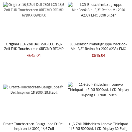
Original 15,6 Zoll Dell 7506 LCD 15,6
LCD-Bildschirmbaugruppe MacBook
Zoll FHD-Touchscreen 0RFCMD RFCMD
Air 13,3" Retina M1 2020 A2337 EMC
6VDKX 06VDKX
3598 Silber
€645.04
€645.04
Ersatz-Touchscreen-Baugruppe Fr Dell
11,6-Zoll-Bildschirm Lenovo Thinkpad
Inspiron 15 3000, 15,6 Zoll
11E 20LR0005AU LCD-Display 30-Polig