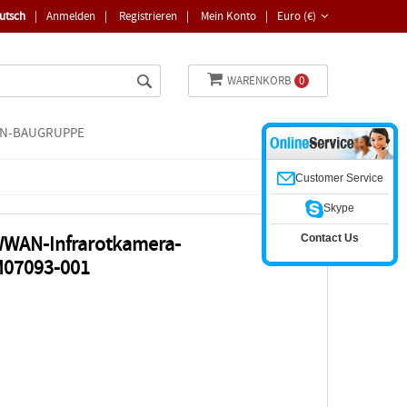
utsch
|
Anmelden
|
Registrieren
|
Mein Konto
|
Euro (€)
WARENKORB
0
N-BAUGRUPPE
Customer Service
Skype
Contact Us
WWAN-Infrarotkamera-
M07093-001