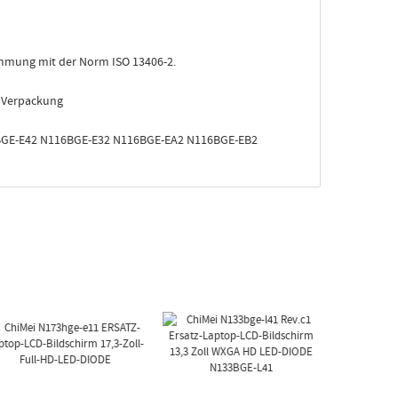
stimmung mit der Norm ISO 13406-2.
e Verpackung
6BGE-E42 N116BGE-E32 N116BGE-EA2 N116BGE-EB2