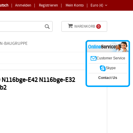
utsch
|
Anmelden
|
Registrieren
|
Mein Konto
|
Euro (€)
WARENKORB
0
N-BAUGRUPPE
Customer Service
Skype
Contact Us
0 N116bge-E42 N116bge-E32
Eb2