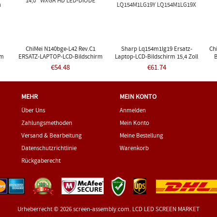
ChiMei N140bge-L42 Rev.c1
Sharp Lq154m1lg19 Ersatz-
Ch
rm
ERSATZ-LAPTOP-LCD-Bildschirm
Laptop-LCD-Bildschirm 15,4 Zoll
B
E,
14,0" WXGA HD LED-DIODE
WUXGA Einzellampe
L
€54.48
€61.74
h
LQ154M1LG19Y LQ154M1LG19X
MEHR
MEIN KONTO
Über Uns
Anmelden
Zahlungsmethoden
Mein Konto
Versand & Bearbeitung
Meine Bestellung
Datenschutzrichtlinie
Warenkorb
Rückgaberecht
Urheberrecht © 2026
screen-assembly.com
. LCD LED SCREEN MARKET