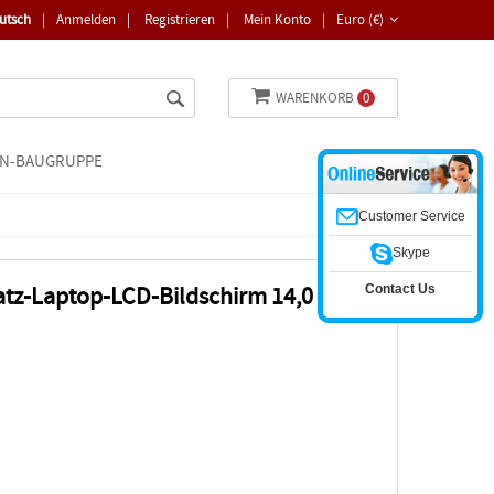
utsch
|
Anmelden
|
Registrieren
|
Mein Konto
|
Euro (€)
WARENKORB
0
N-BAUGRUPPE
Customer Service
Skype
Contact Us
tz-Laptop-LCD-Bildschirm 14,0 Zoll