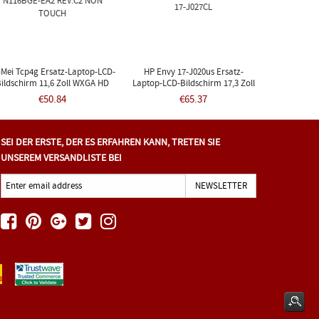
iMei Tcp4g Ersatz-Laptop-LCD-
HP Envy 17-J020us Ersatz-
ildschirm 11,6 Zoll WXGA HD
Laptop-LCD-Bildschirm 17,3 Zoll
ED-DIODE 0TCP4G N116BGE-
WXGA++ LED-DIODE 17-J021NR
€50.84
€65.37
EA2 REV.C2 NON TOUCH
17-J027CL
SEI DER ERSTE, DER ES ERFAHREN KANN, TRETEN SIE
UNSEREM VERSANDLISTE BEI