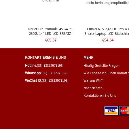
Neuer HP Probook 645 G4 R3-
ChiMei N156bge-Lb1 Rev.a3
2300U 14" LED-LCD-ERSATZ-
Ersatz-Laptop-LCD-Bildschi
Bildschirm
15,6 Zoll WXGA HD LED-DIOD
€65.37
€54.34
Nicht Berhrungsempfindlic
KONTAKTIEREN SIE UNS
MEHR
Hotline:
(86) 13312971196
Häufig Gestellte Fragen
Whatsapp:
(86) 13312971196
Wie Erhalte Ich Einen Rabatt?
WeChat ID:
(86) 13312971196
Warum Wir?
Nachrichten
Kontaktieren Sie Uns