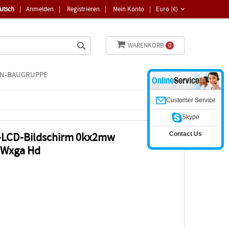
utsch
|
Anmelden
|
Registrieren
|
Mein Konto
|
Euro (€)
WARENKORB
0
N-BAUGRUPPE
Customer Service
Skype
Contact Us
-LCD-Bildschirm 0kx2mw
 Wxga Hd