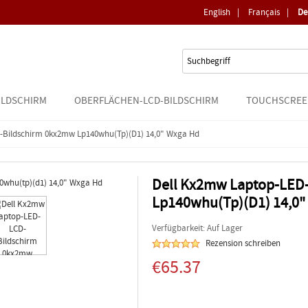
English
|
Français
|
De
ILDSCHIRM
OBERFLÄCHEN-LCD-BILDSCHIRM
TOUCHSCREE
-Bildschirm 0kx2mw Lp140whu(tp)(d1) 14,0" Wxga Hd
Dell Kx2mw Laptop-LED
Lp140whu(tp)(d1) 14,0"
Verfügbarkeit: Auf Lager
Rezension schreiben
€65.37