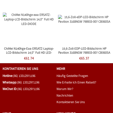
ChiMei N140hge-Eaa ERSATZ-Laptop-
15,6-Zoll-EDP-LED-Bildschirm HP
LCD-Bildschirm 14,0" Full HD LED-
Pavilion 3168NGW 798933-007 CB060SA
DIODE
€61.74
€65.37
KONTAKTIEREN SIE UNS
MEHR
Hotline:
(86) 13312971196
Häufig Gestellte Fragen
Whatsapp:
(86) 13312971196
Wie Erhalte Ich Einen Rabatt?
WeChat ID:
(86) 13312971196
Warum Wir?
Nachrichten
Kontaktieren Sie Uns