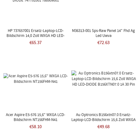
HP 737657001 Ersatz-Laptop-LCD-
M36313-001 Sps-Raw Panel 14" Fhd Ag
Bildschirm 14,0 Zoll WXGA HD LED-
Led Uwva
DIODE 747751001 788509001
€65.37
€72.63
Acer Aspire E5-576 15,6" WXGA LCD-
Au Optronics B156xtn07.0 Ersatz-
Bildschirm NT156FHM-N41
Laptop-LCD-Bildschirm 15,6 Zoll WXGA
HD LED-DIODE B156XTN07.0 1A 30 Pin
€58.10
€49.68