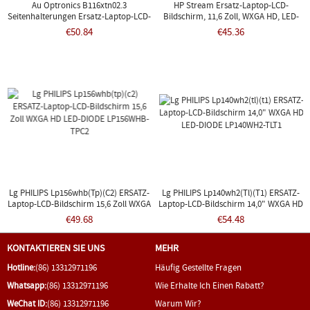
Au Optronics B116xtn02.3
HP Stream Ersatz-Laptop-LCD-
Seitenhalterungen Ersatz-Laptop-LCD-
Bildschirm, 11,6 Zoll, WXGA HD, LED-
Bildschirm 11,6 Zoll WXGA HD LED-
DIODE, 40-Pin-Bildschirm, Nur 11-
€50.84
€45.36
DIODE
D010NR, 11-D010WM
Lg PHILIPS Lp156whb(tp)(c2) ERSATZ-
Lg PHILIPS Lp140wh2(tl)(t1) ERSATZ-
Laptop-LCD-Bildschirm 15,6 Zoll WXGA
Laptop-LCD-Bildschirm 14,0" WXGA HD
HD LED-DIODE LP156WHB-TPC2
LED-DIODE LP140WH2-TLT1
€49.68
€54.48
KONTAKTIEREN SIE UNS
MEHR
Hotline:
(86) 13312971196
Häufig Gestellte Fragen
Whatsapp:
(86) 13312971196
Wie Erhalte Ich Einen Rabatt?
WeChat ID:
(86) 13312971196
Warum Wir?