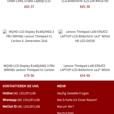
Unten Links, Ersatz-Laptop-LCD-
LCD-Bildschirm 12,5 Zoll WXGA HD
Bildschirm, 17,3-Zoll-WXGA++-LED-
LED-DIODE
€65.37
€65.38
DIODE
WQHD-LCD-Display B140QAN02.3 FRU
Lenovo Thinkpad L430 ERSATZ-
00NY681 Lenovo Thinkpad X1 Carbon
LAPTOP-LCD-Bildschirm 14,0" WXGA
6. Generation 2018
HD LED-DIODE
€79.90
€54.48
KONTAKTIEREN SIE UNS
MEHR
Hotline:
(86) 13312971196
Häufig Gestellte Fragen
Whatsapp:
(86) 13312971196
Wie Erhalte Ich Einen Rabatt?
WeChat ID:
(86) 13312971196
Warum Wir?
Nachrichten