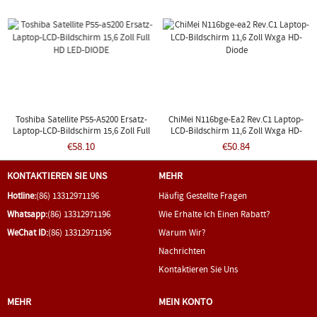
Toshiba Satellite P55-A5200 Ersatz-
ChiMei N116bge-Ea2 Rev.C1 Laptop-
Laptop-LCD-Bildschirm 15,6 Zoll Full
LCD-Bildschirm 11,6 Zoll Wxga HD-
HD LED-DIODE
Diode
€58.10
€50.84
KONTAKTIEREN SIE UNS
MEHR
Hotline:
(86) 13312971196
Häufig Gestellte Fragen
Whatsapp:
(86) 13312971196
Wie Erhalte Ich Einen Rabatt?
WeChat ID:
(86) 13312971196
Warum Wir?
Nachrichten
Kontaktieren Sie Uns
MEHR
MEIN KONTO