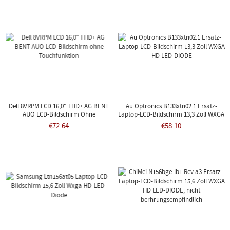
Dell 8VRPM LCD 16,0" FHD+ AG BENT
Au Optronics B133xtn02.1 Ersatz-
AUO LCD-Bildschirm Ohne
Laptop-LCD-Bildschirm 13,3 Zoll WXGA
Touchfunktion
HD LED-DIODE
€72.64
€58.10