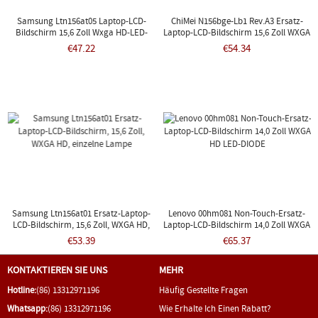
Samsung Ltn156at05 Laptop-LCD-
ChiMei N156bge-Lb1 Rev.a3 Ersatz-
Bildschirm 15,6 Zoll Wxga HD-LED-
Laptop-LCD-Bildschirm 15,6 Zoll WXGA
Diode
HD LED-DIODE, Nicht
€47.22
€54.34
Berhrungsempfindlich
Samsung Ltn156at01 Ersatz-Laptop-
Lenovo 00hm081 Non-Touch-Ersatz-
LCD-Bildschirm, 15,6 Zoll, WXGA HD,
Laptop-LCD-Bildschirm 14,0 Zoll WXGA
Einzelne Lampe
HD LED-DIODE
€53.39
€65.37
KONTAKTIEREN SIE UNS
MEHR
Hotline:
(86) 13312971196
Häufig Gestellte Fragen
Whatsapp:
(86) 13312971196
Wie Erhalte Ich Einen Rabatt?