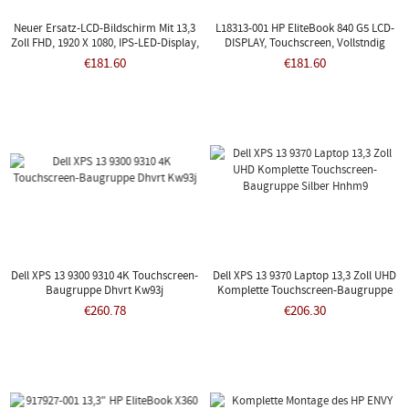
Neuer Ersatz-LCD-Bildschirm Mit 13,3
L18313-001 HP EliteBook 840 G5 LCD-
Zoll FHD, 1920 X 1080, IPS-LED-Display,
DISPLAY, Touchscreen, Vollstndig
Touch-Digitizer-Rahmen,
Montierte Blende
€181.60
€181.60
Blendenabdeckung, Komplette
Vollmontage Fr HP Spectre X360 13-AC
918030-001
Dell XPS 13 9300 9310 4K Touchscreen-
Dell XPS 13 9370 Laptop 13,3 Zoll UHD
Baugruppe Dhvrt Kw93j
Komplette Touchscreen-Baugruppe
Silber Hnhm9
€260.78
€206.30