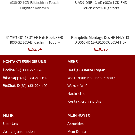
917927-001 13,3" HP EliteBook X360
Komplette Montage Des HP ENVY 13-
1030 G2 LCD-Bildschirm Touch-
AD010NR 13-AD100CA LCD-FHD-
Digitizer-Rahmen
Touchscreen-Digitizers
€152.54
€130.75
KONTAKTIEREN SIE UNS
MEHR
Hotline:
(86) 13312971196
Häufig Gestellte Fragen
Whatsapp:
(86) 13312971196
Wie Erhalte Ich Einen Rabatt?
WeChat ID:
(86) 13312971196
Warum Wir?
Nachrichten
Kontaktieren Sie Uns
MEHR
MEIN KONTO
Über Uns
Anmelden
Zahlungsmethoden
Mein Konto