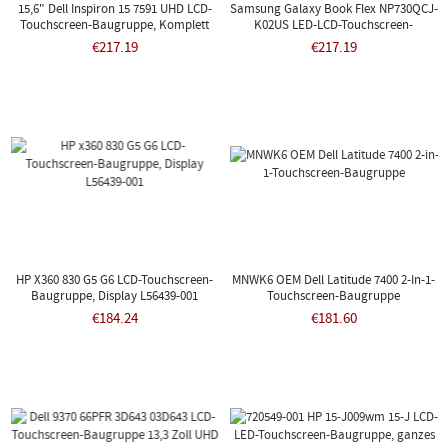
15,6" Dell Inspiron 15 7591 UHD LCD-
Samsung Galaxy Book Flex NP730QCJ-
Touchscreen-Baugruppe, Komplett
K02US LED-LCD-Touchscreen-
Schwarz 5R82W
Baugruppe FHD
€217.19
€217.19
HP X360 830 G5 G6 LCD-Touchscreen-
MNWK6 OEM Dell Latitude 7400 2-In-1-
Baugruppe, Display L56439-001
Touchscreen-Baugruppe
€184.24
€181.60