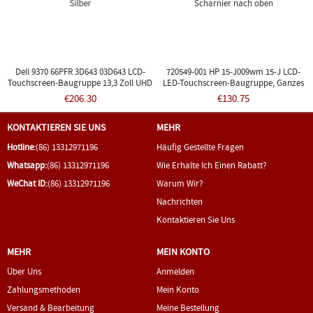
Dell 9370 66PFR 3D643 03D643 LCD-
720549-001 HP 15-J009wm 15-J LCD-
Touchscreen-Baugruppe 13,3 Zoll UHD
LED-Touchscreen-Baugruppe, Ganzes
Silber
Scharnier Nach Oben
€206.30
€130.75
KONTAKTIEREN SIE UNS
MEHR
Hotline:
(86) 13312971196
Häufig Gestellte Fragen
Whatsapp:
(86) 13312971196
Wie Erhalte Ich Einen Rabatt?
WeChat ID:
(86) 13312971196
Warum Wir?
Nachrichten
Kontaktieren Sie Uns
MEHR
MEIN KONTO
Über Uns
Anmelden
Zahlungsmethoden
Mein Konto
Versand & Bearbeitung
Meine Bestellung