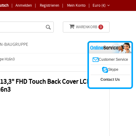
utsch
|
Anmelden
|
Registrieren
|
Mein Konto
|
Euro (€)
WARENKORB
0
N-BAUGRUPPE
ppe H16n3
Customer Service
Skype
Contact Us
1 13,3" FHD Touch Back Cover LCD-
16n3