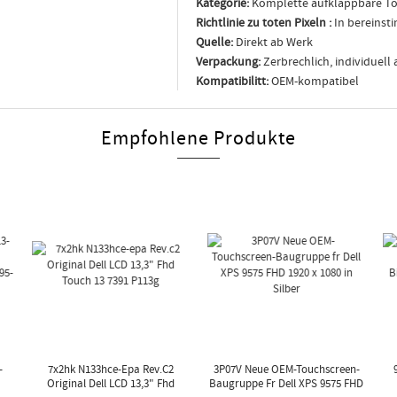
Kategorie:
Komplette aufklappbare T
Richtlinie zu toten Pixeln :
In bereinst
Quelle:
Direkt ab Werk
Verpackung:
Zerbrechlich, individuell
Kompatibilitt:
OEM-kompatibel
Empfohlene Produkte
-
7x2hk N133hce-Epa Rev.c2
3P07V Neue OEM-Touchscreen-
Original Dell LCD 13,3" Fhd
Baugruppe Fr Dell XPS 9575 FHD