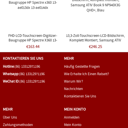
FHD-LCD-Touchscreen-Digitizer-
13,3-Zoll-Touchscreen-LCD-Bildschirm,
Baugruppe HP Spectre X360 13-
Komplett Montiert, Samsung ATIV
Ae013dx 13-Ae014dx
Book 9 NP940X3G QHD+, Blau
€163.44
€246.25
KONTAKTIEREN SIE UNS
MEHR
Hotline:
(86) 13312971196
Häufig Gestellte Fragen
Whatsapp:
(86) 13312971196
Wie Erhalte Ich Einen Rabatt?
WeChat ID:
(86) 13312971196
Warum Wir?
Nachrichten
Kontaktieren Sie Uns
MEHR
MEIN KONTO
Über Uns
Anmelden
Zahlungsmethoden
Mein Konto