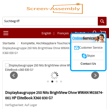
English
|
Français
|
Deutsch
|
Startseite
Komplette, Hochklappbare Touchscreen-Baugruppe
Customer Service
Displaybaugruppe 250 Nits BrightView Ohne WWAN M03874-001 HP EliteBook
X360 830 G7
Skype
Contact Us
Displaybaugruppe 250 Nits BrightView Ohne WWAN M03874-
001 HP EliteBook X360 830 G7
Verfügbarkeit: Auf Lager