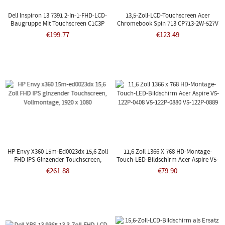
Dell Inspiron 13 7391 2-In-1-FHD-LCD-
13,5-Zoll-LCD-Touchscreen Acer
Baugruppe Mit Touchscreen C1C3P
Chromebook Spin 713 CP713-2W-527V
CP713-2W-76P2
€199.77
€123.49
HP Envy X360 15m-Ed0023dx 15,6 Zoll
11,6 Zoll 1366 X 768 HD-Montage-
FHD IPS Glnzender Touchscreen,
Touch-LED-Bildschirm Acer Aspire V5-
Vollmontage, 1920 X 1080
122P-0408 V5-122P-0880 V5-122P-0889
€261.88
€79.90