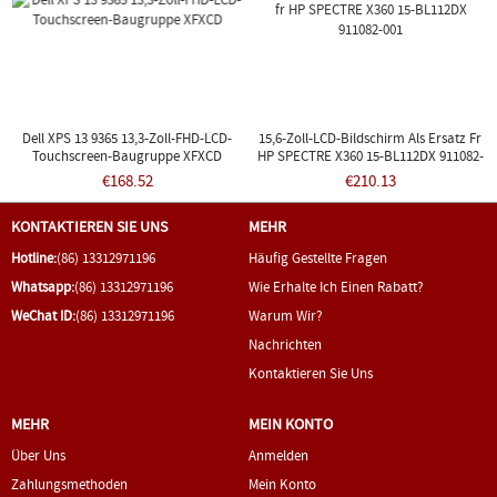
Dell XPS 13 9365 13,3-Zoll-FHD-LCD-
15,6-Zoll-LCD-Bildschirm Als Ersatz Fr
Touchscreen-Baugruppe XFXCD
HP SPECTRE X360 15-BL112DX 911082-
001
€168.52
€210.13
KONTAKTIEREN SIE UNS
MEHR
Hotline:
(86) 13312971196
Häufig Gestellte Fragen
Whatsapp:
(86) 13312971196
Wie Erhalte Ich Einen Rabatt?
WeChat ID:
(86) 13312971196
Warum Wir?
Nachrichten
Kontaktieren Sie Uns
MEHR
MEIN KONTO
Über Uns
Anmelden
Zahlungsmethoden
Mein Konto