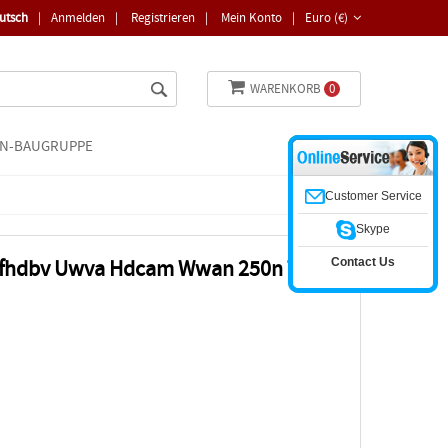
utsch
|
Anmelden
|
Registrieren
|
Mein Konto
|
Euro (€)
WARENKORB
0
N-BAUGRUPPE
Customer Service
Skype
Contact Us
3fhdbv Uwva Hdcam Wwan 250n Ts