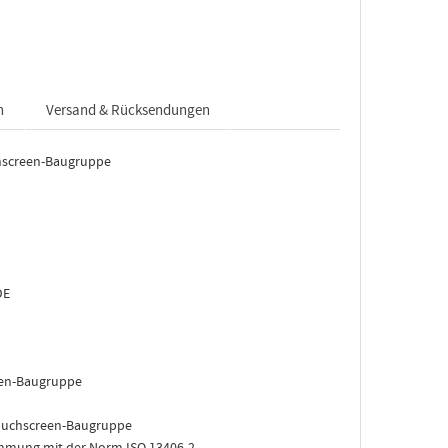
n
Versand & Rücksendungen
hscreen-Baugruppe
DE
een-Baugruppe
ouchscreen-Baugruppe
mmung mit der Norm ISO 13406-2.