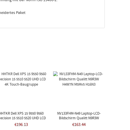
eidertes Paket
HHTKR Dell XPS 15 9550 9560
NV133FHM-N49 Laptop-LCD-
recision 15 5510 5520 UHD LCD
Bildschirm Qualitt N9R3W
4K Touch-Baugruppe
H4W7N M5Mv5 H16N3
€196.13
€163.44