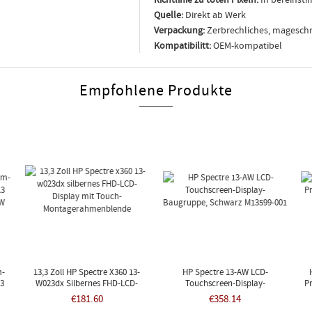
Quelle:
Direkt ab Werk
Verpackung:
Zerbrechliches, mageschn
Kompatibilitt:
OEM-kompatibel
Empfohlene Produkte
m-
13,3 Zoll HP Spectre X360 13-
HP Spectre 13-AW LCD-
13
W023dx Silbernes FHD-LCD-
Touchscreen-Display-
P
YW
Display Mit Touch-
Baugruppe, Schwarz M13599-001
€181.60
€358.14
Montagerahmenblende