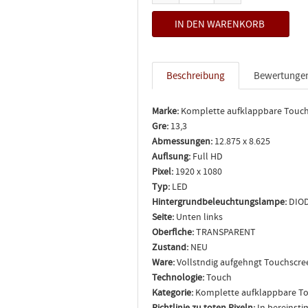
Beschreibung
Bewertunge
Marke:
Komplette aufklappbare Touc
Gre:
13,3
Abmessungen:
12.875 x 8.625
Auflsung:
Full HD
Pixel:
1920 x 1080
Typ:
LED
Hintergrundbeleuchtungslampe:
DIO
Seite:
Unten links
Oberflche:
TRANSPARENT
Zustand:
NEU
Ware:
Vollstndig aufgehngt Touchscr
Technologie:
Touch
Kategorie:
Komplette aufklappbare T
Richtlinie zu toten Pixeln:
In bereinsti