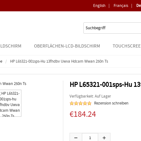
English
|
Français
|
De
ILDSCHIRM
OBERFLÄCHEN-LCD-BILDSCHIRM
TOUCHSCREE
pe
HP L65321-001sps-Hu 13fhdbv Uwva Hdcam Wwan 250n Ts
HP L65321-001sps-Hu 1
Verfügbarkeit: Auf Lager
Rezension schreiben
€184.24