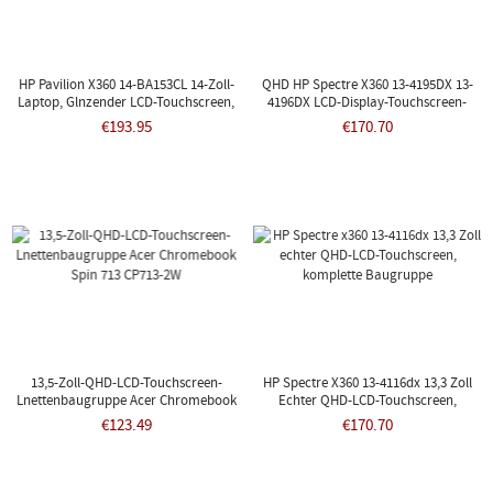
HP Pavilion X360 14-BA153CL 14-Zoll-
QHD HP Spectre X360 13-4195DX 13-
Laptop, Glnzender LCD-Touchscreen,
4196DX LCD-Display-Touchscreen-
Komplette Baugruppe
Baugruppe
€193.95
€170.70
13,5-Zoll-QHD-LCD-Touchscreen-
HP Spectre X360 13-4116dx 13,3 Zoll
Lnettenbaugruppe Acer Chromebook
Echter QHD-LCD-Touchscreen,
Spin 713 CP713-2W
Komplette Baugruppe
€123.49
€170.70