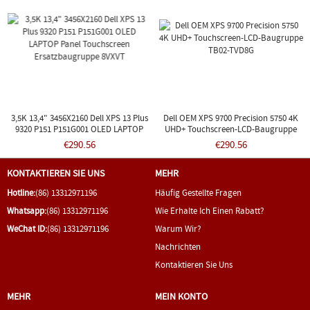
3,5K 13,4" 3456X2160 Dell XPS 13 Plus
Dell OEM XPS 9700 Precision 5750 4K
9320 P151 P151G001 OLED LAPTOP
UHD+ Touchscreen-LCD-Baugruppe
Panel Touchscreen Ersatzbaugruppe
TB02-TVD8G
€290.56
€290.56
8VXVT
KONTAKTIEREN SIE UNS
MEHR
Hotline:
(86) 13312971196
Häufig Gestellte Fragen
Whatsapp:
(86) 13312971196
Wie Erhalte Ich Einen Rabatt?
WeChat ID:
(86) 13312971196
Warum Wir?
Nachrichten
Kontaktieren Sie Uns
MEHR
MEIN KONTO