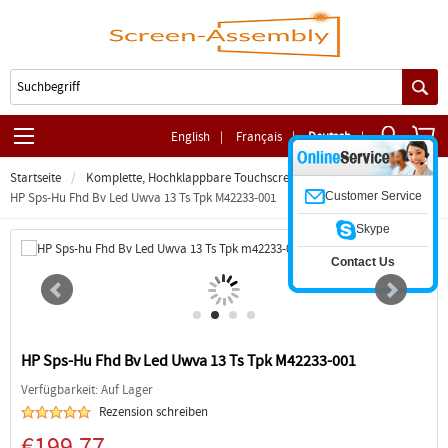
English
|
Français
|
Deutsch
|
Startseite
Komplette, Hochklappbare Touchscreen-Baugruppe
Customer Service
HP Sps-Hu Fhd Bv Led Uwva 13 Ts Tpk M42233-001
Skype
Contact Us
HP Sps-Hu Fhd Bv Led Uwva 13 Ts Tpk M42233-001
Verfügbarkeit: Auf Lager
Rezension schreiben
€199.77