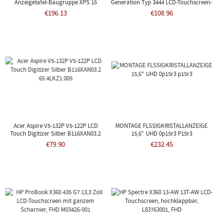
Anzeigetafel-Baugruppe XPS 15
Generation Typ 3444 LCD-Touchscreen-
Baugruppe 00HM966
€196.13
€108.96
Acer Aspire V5-132P V5-122P LCD
MONTAGE FLSSIGKRISTALLANZEIGE
Touch Digitizer Silber B116XAN03.2
15,6" UHD 0p15r3 P15r3
65.4LKZ1.005
€79.90
€232.45