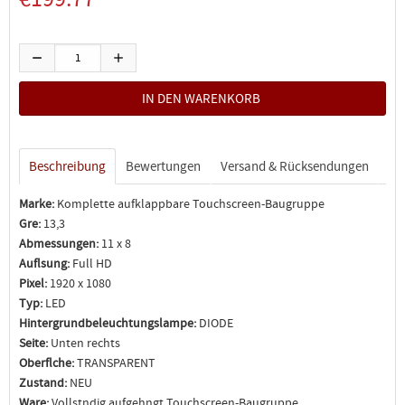
Beschreibung
Bewertungen
Versand & Rücksendungen
Marke:
Komplette aufklappbare Touchscreen-Baugruppe
Gre:
13,3
Abmessungen:
11 x 8
Auflsung:
Full HD
Pixel:
1920 x 1080
Typ:
LED
Hintergrundbeleuchtungslampe:
DIODE
Seite:
Unten rechts
Oberflche:
TRANSPARENT
Zustand:
NEU
Ware:
Vollstndig aufgehngt Touchscreen-Baugruppe