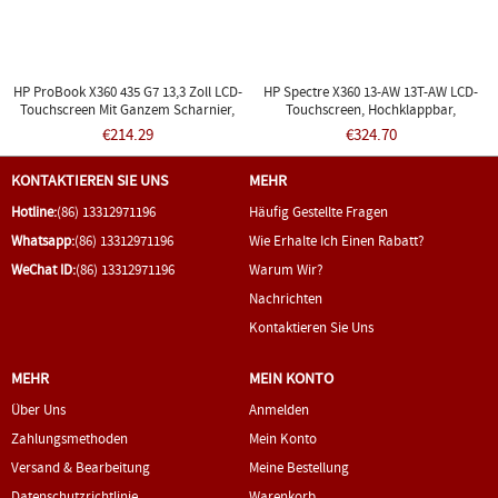
HP ProBook X360 435 G7 13,3 Zoll LCD-
HP Spectre X360 13-AW 13T-AW LCD-
Touchscreen Mit Ganzem Scharnier,
Touchscreen, Hochklappbar,
FHD M03426-001
L83763001, FHD
€214.29
€324.70
KONTAKTIEREN SIE UNS
MEHR
Hotline:
(86) 13312971196
Häufig Gestellte Fragen
Whatsapp:
(86) 13312971196
Wie Erhalte Ich Einen Rabatt?
WeChat ID:
(86) 13312971196
Warum Wir?
Nachrichten
Kontaktieren Sie Uns
MEHR
MEIN KONTO
Über Uns
Anmelden
Zahlungsmethoden
Mein Konto
Versand & Bearbeitung
Meine Bestellung
Datenschutzrichtlinie
Warenkorb