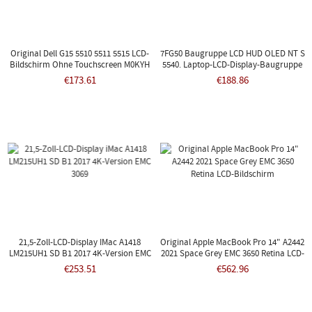
Original Dell G15 5510 5511 5515 LCD-
7FG50 Baugruppe LCD HUD OLED NT S
Bildschirm Ohne Touchscreen M0KYH
5540. Laptop-LCD-Display-Baugruppe
87TPD
€173.61
€188.86
21,5-Zoll-LCD-Display IMac A1418
Original Apple MacBook Pro 14" A2442
LM215UH1 SD B1 2017 4K-Version EMC
2021 Space Grey EMC 3650 Retina LCD-
3069
Bildschirm
€253.51
€562.96