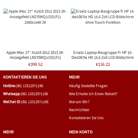
Apple IMac 27" A1419 2012 2013 2K-
Ersatz-Laptop-Baugruppe Fr HP 15-
Anzeigefeld LM270WQ1(SD)(F1)
Dw1067la HD 15,6 Zoll LCD-Bildschirm
2560x1440 2K
Ohne Touch-Funktion
€399.52
€116.22
KONTAKTIEREN SIE UNS
MEHR
Hotline:
(86) 13312971196
Häufig Gestellte Fragen
Whatsapp:
(86) 13312971196
Wie Erhalte Ich Einen Rabatt?
WeChat ID:
(86) 13312971196
Warum Wir?
Nachrichten
Kontaktieren Sie Uns
MEHR
MEIN KONTO