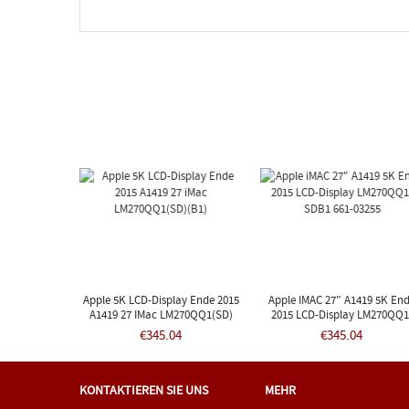
Apple 5K LCD-Display Ende 2015
Apple IMAC 27" A1419 5K En
A1419 27 IMac LM270QQ1(SD)
2015 LCD-Display LM270QQ1
(B1)
SDB1 661-03255
€345.04
€345.04
KONTAKTIEREN SIE UNS
MEHR