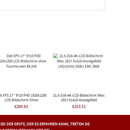
ll XPS 17" 9710 FHD 1920x1200
21,5-Zoll-4K-LCD-Bildschirm IMac
LCD-Bildschirm Ohne
2017 A1418-Anzeigefeld
Touchscreen RXJH6
LM215UH1-SDB1 EMC 3069
€289.83
€253.51
SEI DER ERSTE, DER ES ERFAHREN KANN, TRETEN SIE