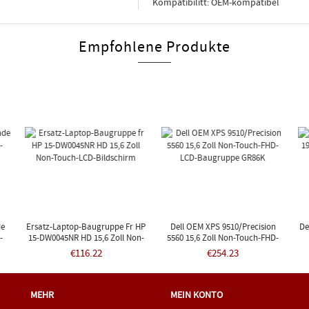
Kompatibilitt: OEM-kompatibel
Empfohlene Produkte
de
Ersatz-Laptop-Baugruppe Fr HP
Dell OEM XPS 9510/Precision
De
-
15-DW0045NR HD 15,6 Zoll Non-
5560 15,6 Zoll Non-Touch-FHD-
Touch-LCD-Bildschirm
LCD-Baugruppe GR86K
€116.22
€254.23
MEHR
MEIN KONTO