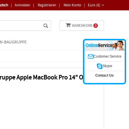
utsch
|
Anmelden
|
Registrieren
|
Mein Konto
|
Euro (€)
WARENKORB
0
N-BAUGRUPPE
Customer Service
Skype
Contact Us
ruppe Apple MacBook Pro 14" OEM