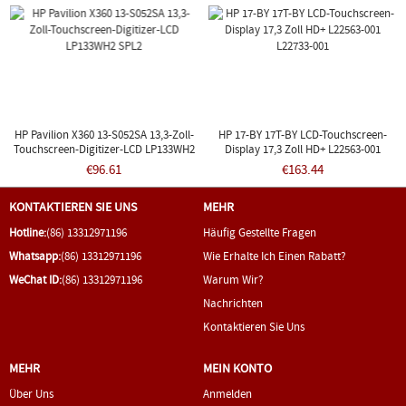
HP Pavilion X360 13-S052SA 13,3-Zoll-
HP 17-BY 17T-BY LCD-Touchscreen-
Touchscreen-Digitizer-LCD LP133WH2
Display 17,3 Zoll HD+ L22563-001
SPL2
L22733-001
€96.61
€163.44
KONTAKTIEREN SIE UNS
MEHR
Hotline:
(86) 13312971196
Häufig Gestellte Fragen
Whatsapp:
(86) 13312971196
Wie Erhalte Ich Einen Rabatt?
WeChat ID:
(86) 13312971196
Warum Wir?
Nachrichten
Kontaktieren Sie Uns
MEHR
MEIN KONTO
Über Uns
Anmelden