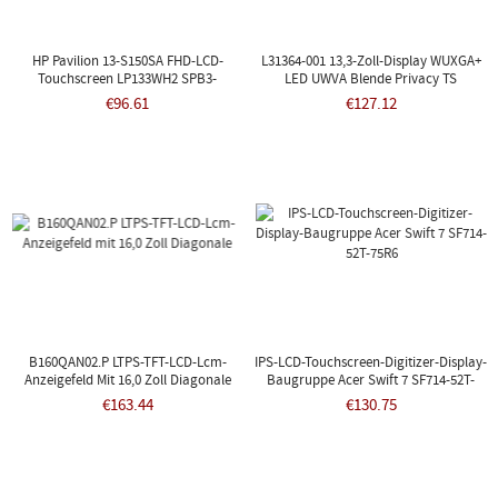
HP Pavilion 13-S150SA FHD-LCD-
L31364-001 13,3-Zoll-Display WUXGA+
Touchscreen LP133WH2 SPB3-
LED UWVA Blende Privacy TS
Baugruppe, 30-Polig
€96.61
€127.12
B160QAN02.P LTPS-TFT-LCD-Lcm-
IPS-LCD-Touchscreen-Digitizer-Display-
Anzeigefeld Mit 16,0 Zoll Diagonale
Baugruppe Acer Swift 7 SF714-52T-
75R6
€163.44
€130.75