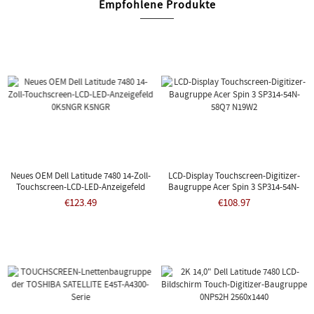
Empfohlene Produkte
Neues OEM Dell Latitude 7480 14-Zoll-
LCD-Display Touchscreen-Digitizer-
Touchscreen-LCD-LED-Anzeigefeld
Baugruppe Acer Spin 3 SP314-54N-
0K5NGR K5NGR
58Q7 N19W2
€123.49
€108.97