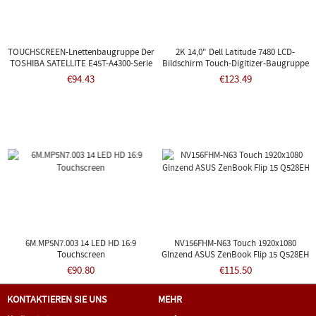
TOUCHSCREEN-Lnettenbaugruppe Der
2K 14,0" Dell Latitude 7480 LCD-
TOSHIBA SATELLITE E45T-A4300-Serie
Bildschirm Touch-Digitizer-Baugruppe
0NP52H 2560x1440
€94.43
€123.49
6M.MP5N7.003 14 LED HD 16:9
NV156FHM-N63 Touch 1920x1080
Touchscreen
Glnzend ASUS ZenBook Flip 15 Q528EH
€90.80
€115.50
KONTAKTIEREN SIE UNS
MEHR