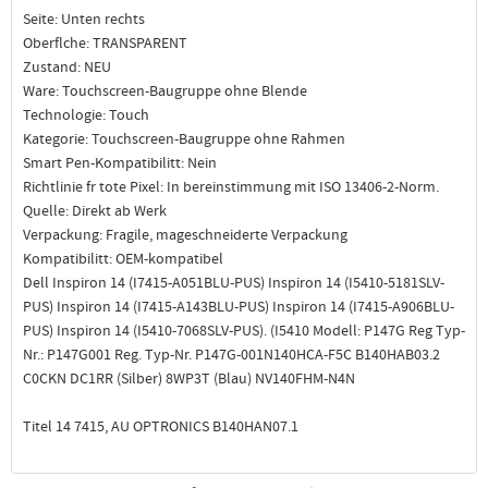
Seite: Unten rechts
Oberflche: TRANSPARENT
Zustand: NEU
Ware: Touchscreen-Baugruppe ohne Blende
Technologie: Touch
Kategorie: Touchscreen-Baugruppe ohne Rahmen
Smart Pen-Kompatibilitt: Nein
Richtlinie fr tote Pixel: In bereinstimmung mit ISO 13406-2-Norm.
Quelle: Direkt ab Werk
Verpackung: Fragile, mageschneiderte Verpackung
Kompatibilitt: OEM-kompatibel
Dell Inspiron 14 (I7415-A051BLU-PUS) Inspiron 14 (I5410-5181SLV-
PUS) Inspiron 14 (I7415-A143BLU-PUS) Inspiron 14 (I7415-A906BLU-
PUS) Inspiron 14 (I5410-7068SLV-PUS). (I5410 Modell: P147G Reg Typ-
Nr.: P147G001 Reg. Typ-Nr. P147G-001N140HCA-F5C B140HAB03.2
C0CKN DC1RR (Silber) 8WP3T (Blau) NV140FHM-N4N
Titel 14 7415, AU OPTRONICS B140HAN07.1