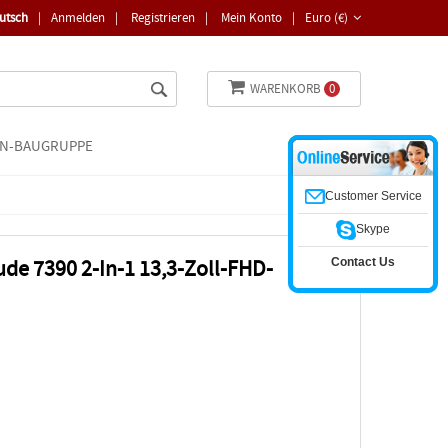
utsch
|
Anmelden
|
Registrieren
|
Mein Konto
|
Euro (€)
WARENKORB
0
N-BAUGRUPPE
Customer Service
Skype
Contact Us
de 7390 2-In-1 13,3-Zoll-FHD-