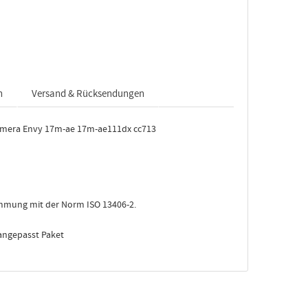
n
Versand & Rücksendungen
amera Envy 17m-ae 17m-ae111dx cc713
stimmung mit der Norm ISO 13406-2.
 angepasst Paket