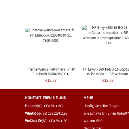
Interne Webcam-Kamera Fr HP
HP Envy X360 15-BQ 15-Bq05
Elitebook 820840850 G1,
15-Bq150sa 15-BP Webcam
730542001
Kameraplatine 916364-330
€13.08
€13.08
KONTAKTIEREN SIE UNS
MEHR
Hotline:
(86) 13312971196
Häufig Gestellte Fragen
Whatsapp:
(86) 13312971196
Wie Erhalte Ich Einen Rabatt?
WeChat ID:
(86) 13312971196
Warum Wir?
Nachrichten