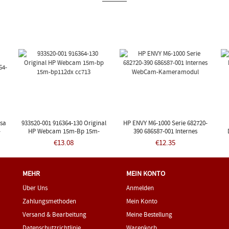
1sa
933520-001 916364-130 Original
HP ENVY M6-1000 Serie 682720-
-
HP Webcam 15m-Bp 15m-
390 686587-001 Internes
Bp112dx Cc713
WebCam-Kameramodul
€13.08
€12.35
MEHR
MEIN KONTO
Über Uns
Anmelden
Zahlungsmethoden
Mein Konto
Versand & Bearbeitung
Meine Bestellung
Datenschutzrichtlinie
Warenkorb