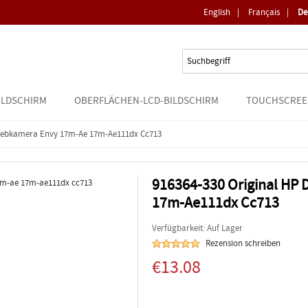
English
|
Français
|
De
ILDSCHIRM
OBERFLÄCHEN-LCD-BILDSCHIRM
TOUCHSCREE
 Webkamera Envy 17m-Ae 17m-Ae111dx Cc713
916364-330 Original HP
17m-Ae111dx Cc713
Verfügbarkeit: Auf Lager
Rezension schreiben
€13.08