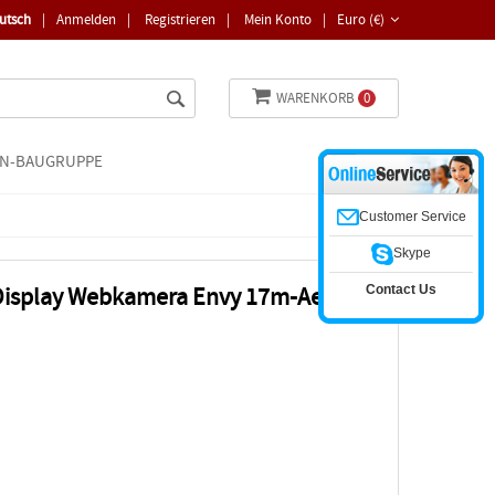
utsch
|
Anmelden
|
Registrieren
|
Mein Konto
|
Euro (€)
WARENKORB
0
N-BAUGRUPPE
Customer Service
Skype
Contact Us
 Display Webkamera Envy 17m-Ae