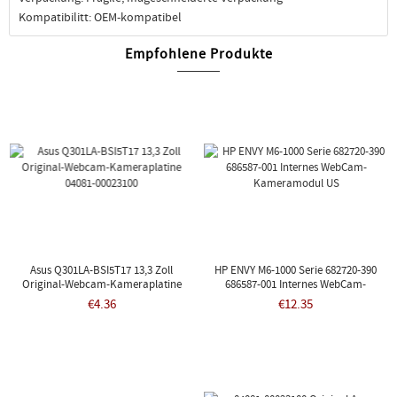
Kompatibilitt: OEM-kompatibel
Empfohlene Produkte
Asus Q301LA-BSI5T17 13,3 Zoll
HP ENVY M6-1000 Serie 682720-390
Original-Webcam-Kameraplatine
686587-001 Internes WebCam-
04081-00023100
Kameramodul US
€4.36
€12.35