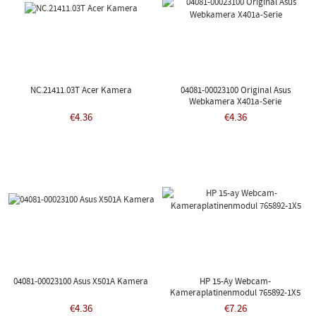
NC.21411.03T Acer Kamera
04081-00023100 Original Asus
Webkamera X401a-Serie
€4.36
€4.36
04081-00023100 Asus X501A Kamera
HP 15-Ay Webcam-
Kameraplatinenmodul 765892-1X5
€4.36
€7.26