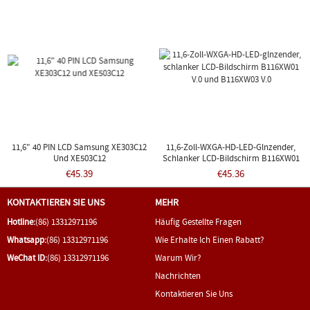
11,6" 40 PIN LCD Samsung XE303C12
11,6-Zoll-WXGA-HD-LED-Glnzender,
Und XE503C12
Schlanker LCD-Bildschirm B116XW01
V.0 Und B116XW03 V.0
€45.39
€45.36
KONTAKTIEREN SIE UNS
MEHR
Hotline:
(86) 13312971196
Häufig Gestellte Fragen
Whatsapp:
(86) 13312971196
Wie Erhalte Ich Einen Rabatt?
WeChat ID:
(86) 13312971196
Warum Wir?
Nachrichten
Kontaktieren Sie Uns