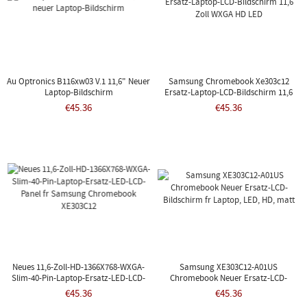
Au Optronics B116xw03 V.1 11,6" Neuer
Samsung Chromebook Xe303c12
Laptop-Bildschirm
Ersatz-Laptop-LCD-Bildschirm 11,6
Zoll WXGA HD LED
€45.36
€45.36
Neues 11,6-Zoll-HD-1366X768-WXGA-
Samsung XE303C12-A01US
Slim-40-Pin-Laptop-Ersatz-LED-LCD-
Chromebook Neuer Ersatz-LCD-
Panel Fr Samsung Chromebook
Bildschirm Fr Laptop, LED, HD, Matt
€45.36
€45.36
XE303C12