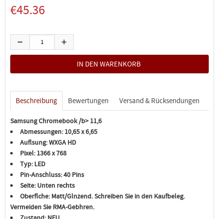
€45.36
Beschreibung
Bewertungen
Versand & Rücksendungen
Samsung Chromebook /b> 11,6
Abmessungen:
10,65 x 6,65
Auflsung:
WXGA HD
Pixel:
1366 x 768
Typ:
LED
Pin-Anschluss:
40 Pins
Seite:
Unten rechts
Oberflche:
Matt/Glnzend. Schreiben Sie in den Kaufbeleg.
Vermeiden Sie RMA-Gebhren.
Zustand:
NEU