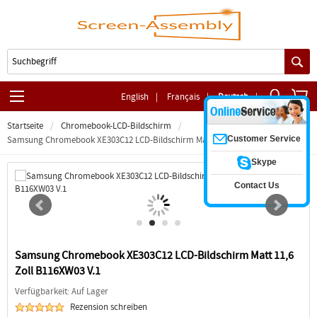
English
|
Français
|
Deutsch
|
Startseite
Chromebook-LCD-Bildschirm
Customer Service
Samsung Chromebook XE303C12 LCD-Bildschirm Matt 11,6 Zoll B116XW03 V.1
Skype
Contact Us
Samsung Chromebook XE303C12 LCD-Bildschirm Matt 11,6
Zoll B116XW03 V.1
Verfügbarkeit: Auf Lager
Rezension schreiben