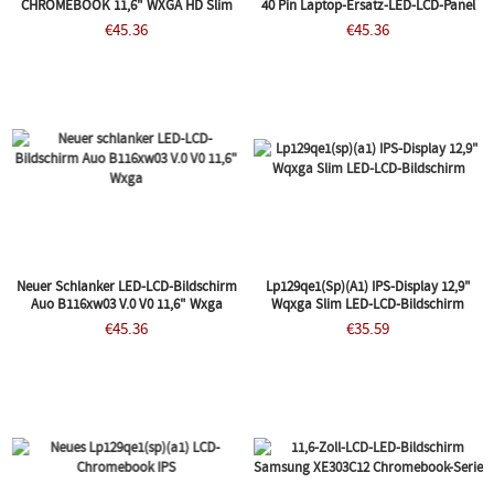
CHROMEBOOK 11,6" WXGA HD Slim
40 Pin Laptop-Ersatz-LED-LCD-Panel
Glnzender LED-LCD-Bildschirm ERSATZ
SAMSUNG XE303C12-H01UK
€45.36
€45.36
Neuer Schlanker LED-LCD-Bildschirm
Lp129qe1(sp)(a1) IPS-Display 12,9"
Auo B116xw03 V.0 V0 11,6" Wxga
Wqxga Slim LED-LCD-Bildschirm
€45.36
€35.59