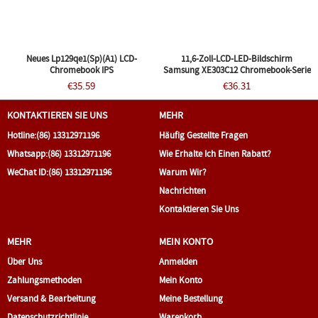
Neues Lp129qe1(sp)(a1) LCD-
11,6-Zoll-LCD-LED-Bildschirm
Chromebook IPS
Samsung XE303C12 Chromebook-Serie
€35.59
€36.31
KONTAKTIEREN SIE UNS
MEHR
Hotline:
(86) 13312971196
Häufig Gestellte Fragen
Whatsapp:
(86) 13312971196
Wie Erhalte Ich Einen Rabatt?
WeChat ID:
(86) 13312971196
Warum Wir?
Nachrichten
Kontaktieren Sie Uns
MEHR
MEIN KONTO
Über Uns
Anmelden
Zahlungsmethoden
Mein Konto
Versand & Bearbeitung
Meine Bestellung
Datenschutzrichtlinie
Warenkorb