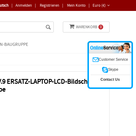
utsch
|
Anmelden
|
Registrieren
|
Mein Konto
|
Euro (€)
WARENKORB
0
N-BAUGRUPPE
Customer Service
Skype
Contact Us
V.9 ERSATZ-LAPTOP-LCD-Bildschirm
pe