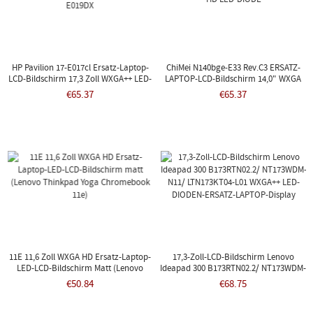
HP Pavilion 17-E017cl Ersatz-Laptop-
ChiMei N140bge-E33 Rev.c3 ERSATZ-
LCD-Bildschirm 17,3 Zoll WXGA++ LED-
LAPTOP-LCD-Bildschirm 14,0" WXGA
DIODE 17-E017DX 17-E019DX
HD LED-DIODE
€65.37
€65.37
11E 11,6 Zoll WXGA HD Ersatz-Laptop-
17,3-Zoll-LCD-Bildschirm Lenovo
LED-LCD-Bildschirm Matt (Lenovo
Ideapad 300 B173RTN02.2/ NT173WDM-
Thinkpad Yoga Chromebook 11e)
N11/ LTN173KT04-L01 WXGA++ LED-
€50.84
€68.75
DIODEN-ERSATZ-LAPTOP-Display