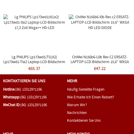
Lg PHILIPS Lp173wd1(tl)(a2)
ChiMei N156b6-L0b Rev.c2 ERSATZ-
Lp173wd1-Tla2 Laptop-LCD-Bildschirm
LAPTOP-LCD-Bildschirm 15,6" WXGA
17,3 Zoll Wxga++ HD-LED
HD LED-DIODE
€65.37
€47.22
KONTAKTIEREN SIE UNS
MEHR
Hotline:
(86) 13312971196
Häufig Gestellte Fragen
Whatsapp:
(86) 13312971196
Wie Erhalte Ich Einen Rabatt?
WeChat ID:
(86) 13312971196
Warum Wir?
Nachrichten
Kontaktieren Sie Uns