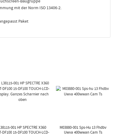
ouchscreen-Baugruppe
immung mit der Norm ISO 13406-2.
 angepasst Paket
L38115-001 HP SPECTRE X360
M03880-001 Sps-Hu 13 Fhdbv
T-DF100 15-DF100 TOUCH-LCD-
Uwva 400wwan Cam Ts