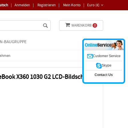
utsch
|
Anmelden
|
Registrieren
|
Mein Konto
|
Euro (€)
WARENKORB
0
N-BAUGRUPPE
-Rahmen
Customer Service
Skype
Contact Us
teBook X360 1030 G2 LCD-Bildschirm