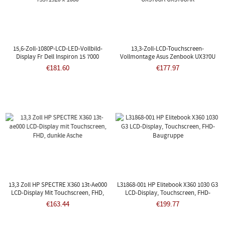
15,6-Zoll-1080P-LCD-LED-Vollbild-
13,3-Zoll-LCD-Touchscreen-
Display Fr Dell Inspiron 15 7000
Vollmontage Asus Zenbook UX370U
75371920 X 1080
UX370UA UX370UAR
€181.60
€177.97
13,3 Zoll HP SPECTRE X360 13t-Ae000
L31868-001 HP Elitebook X360 1030 G3
LCD-Display Mit Touchscreen, FHD,
LCD-Display, Touchscreen, FHD-
Dunkle Asche
Baugruppe
€163.44
€199.77