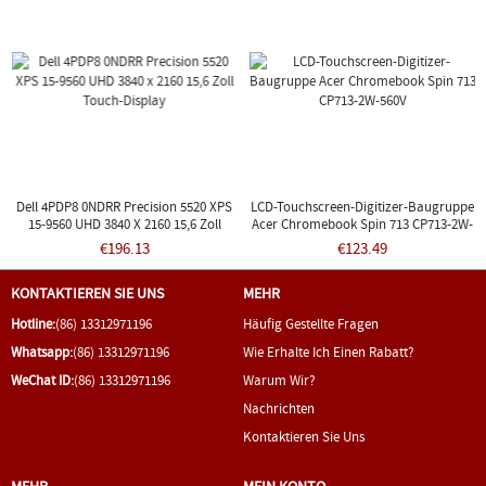
Dell 4PDP8 0NDRR Precision 5520 XPS
LCD-Touchscreen-Digitizer-Baugruppe
15-9560 UHD 3840 X 2160 15,6 Zoll
Acer Chromebook Spin 713 CP713-2W-
Touch-Display
560V
€196.13
€123.49
KONTAKTIEREN SIE UNS
MEHR
Hotline:
(86) 13312971196
Häufig Gestellte Fragen
Whatsapp:
(86) 13312971196
Wie Erhalte Ich Einen Rabatt?
WeChat ID:
(86) 13312971196
Warum Wir?
Nachrichten
Kontaktieren Sie Uns