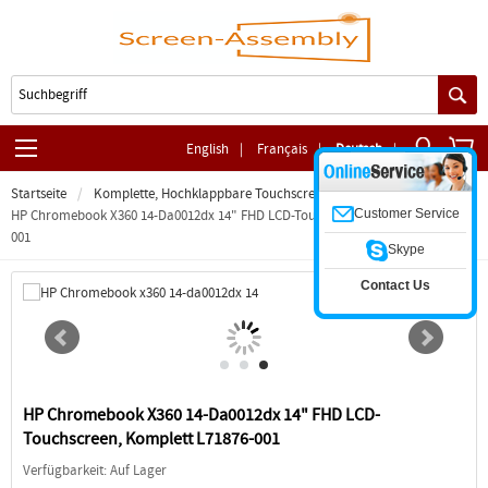
English
|
Français
|
Deutsch
|
Startseite
Komplette, Hochklappbare Touchscreen-Baugruppe
Customer Service
HP Chromebook X360 14-Da0012dx 14" FHD LCD-Touchscreen, Komplett L71876-
001
Skype
Contact Us
HP Chromebook X360 14-Da0012dx 14" FHD LCD-
Touchscreen, Komplett L71876-001
Verfügbarkeit: Auf Lager