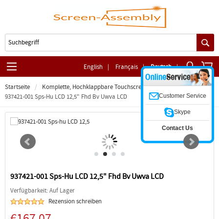
English
|
Français
|
Deutsch
|
Startseite
Komplette, Hochklappbare Touchscreen-Baugruppe
Customer Service
937421-001 Sps-Hu LCD 12,5" Fhd Bv Uwva LCD
Skype
Contact Us
937421-001 Sps-Hu LCD 12,5" Fhd Bv Uwva LCD
Verfügbarkeit: Auf Lager
Rezension schreiben
€167.07