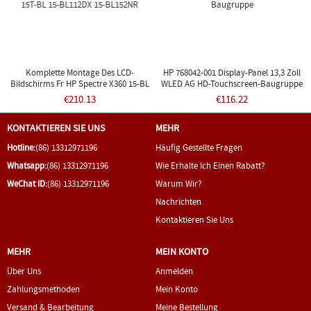
Komplette Montage Des LCD-
HP 768042-001 Display-Panel 13,3 Zoll
Bildschirms Fr HP Spectre X360 15-BL
WLED AG HD-Touchscreen-Baugruppe
15T-BL 15-BL112DX 15-BL152NR
€210.13
€116.22
KONTAKTIEREN SIE UNS
MEHR
Hotline:
(86) 13312971196
Häufig Gestellte Fragen
Whatsapp:
(86) 13312971196
Wie Erhalte Ich Einen Rabatt?
WeChat ID:
(86) 13312971196
Warum Wir?
Nachrichten
Kontaktieren Sie Uns
MEHR
MEIN KONTO
Über Uns
Anmelden
Zahlungsmethoden
Mein Konto
Versand & Bearbeitung
Meine Bestellung