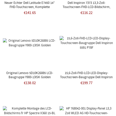
Neuer Echter Dell Latitude E7450 14"
Dell Inspiron 7373 13,3-Zoll-
FHD-Touchscreen, Komplette
Touchscreen-FHD-LCD-Bildschirm,
Baugruppe 0VR9H2
Komplett WDN59
€141.65
€116.22
Original Lenovo 5D10K26885 LCD-
15,6-Zoll-FHD-LCD-LED-Display-
Baugruppe Y900-13ISK Golden
Touchscreen-Baugruppe Dell Inspiron
5591 P78F
€138.02
€199.77